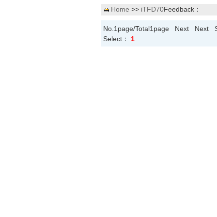
Home
>>
iTFD70
Feedback：
No.1page/Total1page Next Next 
Select：
1