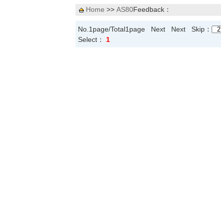
Home
>>
AS80
Feedback：
No.1page/Total1page Next Next Skip：
Select：
1